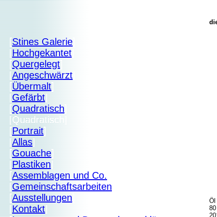
di
[
Stines Galerie
]
[
Hochgekantet
]
[
Quergelegt
]
[
Angeschwärzt
]
[
Übermalt
]
[
Gefärbt
]
[
Quadratisch
]
[Quadratisch]
[
Portrait
]
[
Allas
]
[
Gouache
]
[
Plastiken
]
[
Assemblagen und Co.
]
[
Gemeinschaftsarbeiten
]
[
Ausstellungen
]
Öl
[
Kontakt
]
80
20