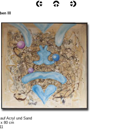
ben III
 auf Acryl und Sand
 x 80 cm
11